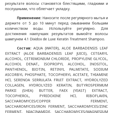
результате волосы становятся блестящими, гладкими и
послушными, что облегчает укладку.
Применение:
Наносите после регулярного мытья и
держите от 5 до 10 минут перед смыванием большим
количеством воды.
Используйте регулярно.
Для
достижения наилучших результатов вымойте волосы
шампунем 4.1
Dixidox
de
Luxe
Keratin
Treatment
Shampoo
.
Состав
:
AQUA (WATER), ALOE BARBADENSIS LEAF
EXTRACT (ALOE BARBADENSIS LEAF JUICE), CETEARYL
ALCOHOL, CETRIMONIUM CHLORIDE, PROPYLENE GLYCOL,
ALCOHOL DENAT., ISOPROPYL ALCOHOL, INOSITOL,
PANTHENOL, BIOTIN, RETINYL PALMITATE, SODIUM
ASCORBYL PHOSPHATE, TOCOPHERYL ACETATE, THIAMINE
HCl, SERENOA SERRULATA FRUIT EXTRACT, HYDROLYZED
COLLAGEN, HYDROLYZED KERATIN, BUTYROSPERMUM
PARKII (SHEA) BUTTER, FAEX (YEAST) EXTRACT,
TOCOPHEROL, PYRIDOXINE HCl, RIBOFLAVIN,
SACCHAROMYCES/COPPER FERMENT,
SACCHAROMYCES/IRON FERMENT, SACCHAROMYCES/ZINC
FERMENT, NIACINAMIDE, SACCHAROMYCES/MAGNESIUM