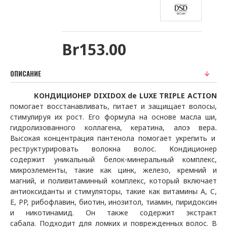
Br153.00
ОПИСАНИЕ
КОНДИЦИОНЕР
DIXIDOX
de
LUXE
TRIPLE
ACTION
помогает восстанавливать, питает и защищает волосы,
стимулируя их рост.
Его формула на основе масла ши,
гидролизованного коллагена, кератина,
алоэ вера
.
Высокая концентрация пантенола помогает укрепить и
реструктурировать волокна волос.
Кондиционер
содержит уникальный белок-минеральный комплекс,
микроэлементы, такие как цинк, железо, кремний и
магний, и поливитаминный комплекс, который включает
антиоксиданты и стимуляторы, такие как витамины
A
,
C
,
E
,
PP
, рибофлавин, биотин, инозитол, тиамин, пиридоксин
и никотинамид.
Он также содержит экстракт
сабала.
Подходит для ломких и поврежденных волос.
В