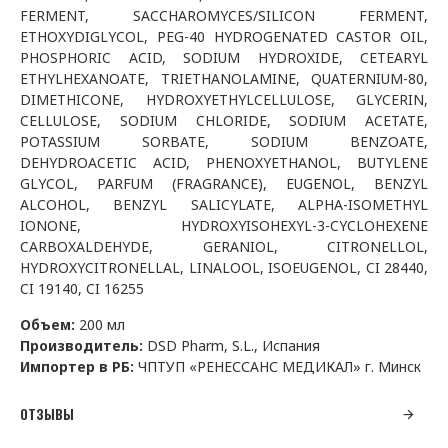
FERMENT, SACCHAROMYCES/SILICON FERMENT,
ETHOXYDIGLYCOL, PEG-40 HYDROGENATED CASTOR OIL,
PHOSPHORIC ACID, SODIUM HYDROXIDE, CETEARYL
ETHYLHEXANOATE, TRIETHANOLAMINE, QUATERNIUM-80,
DIMETHICONE, HYDROXYETHYLCELLULOSE, GLYCERIN,
CELLULOSE, SODIUM CHLORIDE, SODIUM ACETATE,
POTASSIUM SORBATE, SODIUM BENZOATE,
DEHYDROACETIC ACID, PHENOXYETHANOL, BUTYLENE
GLYCOL, PARFUM (FRAGRANCE), EUGENOL, BENZYL
ALCOHOL, BENZYL SALICYLATE, ALPHA-ISOMETHYL
IONONE, HYDROXYISOHEXYL-3-CYCLOHEXENE
CARBOXALDEHYDE, GERANIOL, CITRONELLOL,
HYDROXYCITRONELLAL, LINALOOL, ISOEUGENOL, CI 28440,
CI 19140, CI 16255
Объем:
200 мл
Производитель:
DSD Pharm
,
S
.
L
., Испания
Импортер в РБ:
ЧПТУП «РЕНЕССАНС МЕДИКАЛ» г. Минск
ОТЗЫВЫ