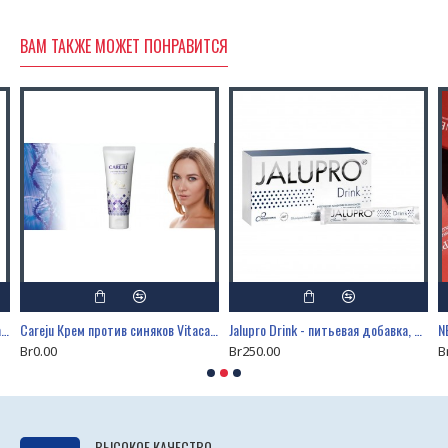
ВАМ ТАКЖЕ МОЖЕТ ПОНРАВИТСЯ
Careju Крем против синяков Vitacare BS Cream Plus Edition, 100 мл
Careju Крем против синяков Vitacare BS Cream Plus Edition, 20 мл
Jalupro Drink - питьевая добавка, 30 х 14 мл
Br0.00
Br250.00
B
ВЫСОКОЕ КАЧЕСТВО