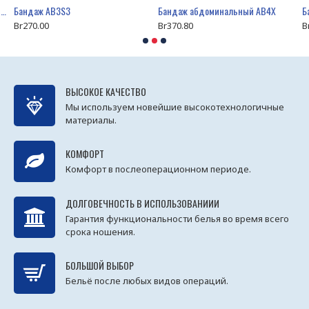
Colombina Комбинезон CG-LB-104 с открытой грудью, до щиколотки
Бандаж AB3S3
Бандаж абдоминальный AB4X
Br270.00
Br370.80
B
ВЫСОКОЕ КАЧЕСТВО
Мы используем новейшие высокотехнологичные
материалы.
КОМФОРТ
Комфорт в послеоперационном периоде.
ДОЛГОВЕЧНОСТЬ В ИСПОЛЬЗОВАНИИИ
Гарантия функциональности белья во время всего
срока ношения.
БОЛЬШОЙ ВЫБОР
Бельё после любых видов операций.