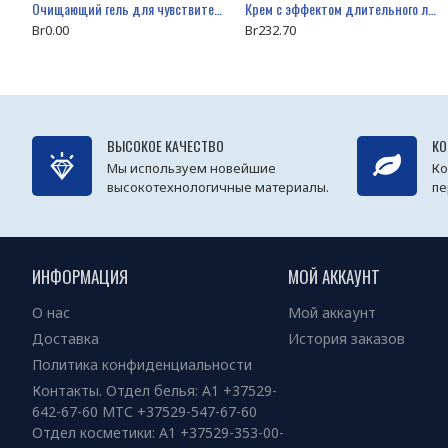
Очищающий гель для чувствительной кожи TEBISKIN® Sooth-Clean
Крем с эффектом длительного лифтинга TEBISKIN® B-Booster
Br0.00
Br232.70
ВЫСОКОЕ КАЧЕСТВО
КО
Мы используем новейшие
Ко
высокотехнологичные материалы.
пе
ИНФОРМАЦИЯ
МОЙ АККАУНТ
О нас
Мой аккаунт
Доставка
История заказов
Политика конфиденциальности
Контакты. Отдел белья: А1 +37529-
642-67-60 МТС +37529-547-67-60
Отдел косметики: А1 +37529-353-00-