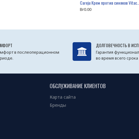
Ночной питательный увлажняющий крем с витамином Е «Аква 24», 50 мл.
Careju Крем против синяков Vitacare BS Cream Plus Edition, 100 мл
Br34.00
Br0.00
МФОРТ
ДОЛГОВЕЧНОСТЬ В ИС
мфорт в послеоперационном
Гарантия функционал
риоде.
во время всего срока
ОБСЛУЖИВАНИЕ КЛИЕНТОВ
Карта сайта
Бренды