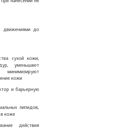
 при нанесении не
и движениями до
тва сухой кожи,
дур, уменьшают
, минимизируют
ение кожи
ктор и барьерную
мальных липидов,
 в коже
вание действия