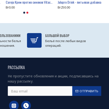
Careju Крем против синяков Vitacare BS Cream Plus Edition, 20 мл
Jalupro Drink - питьевая добавка, 30 х 14 мл
Br0.00
Br250.00
ПОЛЬЗОВАНИИИ
БОЛЬШОЙ ВЫБОР
ьности белья
Бельё после любых видов
 ношения.
операций.
РАССЫЛКА
Не пропустите обновления и акции, подписавшись на
нашу рассылку.
ОТПРАВИТЬ