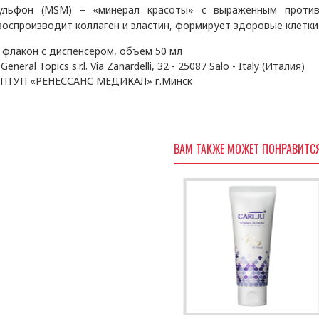
ульфон (
MSM
) – «минерал красоты» с выраженным против
воспроизводит коллаген и эластин, формирует здоровые клетки
флакон с диспенсером, объем 50 мл
General Topics s
.
r
.
l
.
Via Zanardelli
, 32 - 25087
Salo
-
Italy
(Италия)
ПТУП «РЕНЕССАНС МЕДИКАЛ» г.Минск
ВАМ ТАКЖЕ МОЖЕТ ПОНРАВИТС