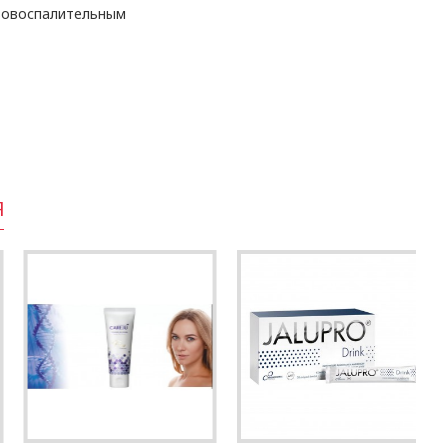
овоспалительным
Я