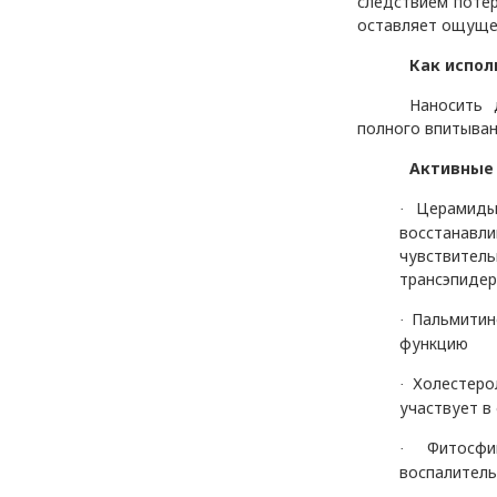
следствием поте
оставляет ощущен
Как испол
Наносить 
полного впитыван
Активные
Церамид
·
восстанав
чувствите
трансэпидер
Пальмитин
·
функцию
Холестеро
·
участвует в
Фитосф
·
воспалитель