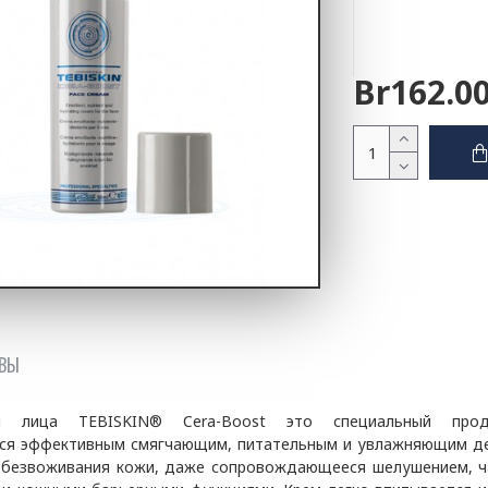
Br162.0
ВЫ
ля лица
TEBISKIN
®
Cera
-
Boost
это специальный про
ся эффективным смягчающим, питательным и увлажняющим де
 обезвоживания кожи, даже сопровождающееся шелушением, 