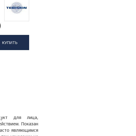
0
КУПИТЬ
дукт для лица,
йствием.
Показан
часто являющимся