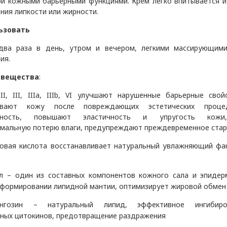
ри кожными барьерными функциями.
Крем легко впитывается и
ия липкости или жирности.
ьзовать
два раза в день, утром и вечером, легкими массирующим
ия.
 вещества
:
ы
II
,
III
,
IIIa
,
IIIb
,
VI
улучшают нарушенные барьерные свойс
ливают кожу после повреждающих эстетических проце
льность, повышают эластичность и упругость кожи
мальную потерю влаги, предупреждают преждевременное стар
овая кислота восстанавливает натуральный увлажняющий фа
л – один из составных компонентов кожного сала и эпидер
 формировании липидной мантии, оптимизирует жировой обмен
ингозин – натуральный липид, эффективное ингибиро
ных цитокинов, предотвращение раздражения