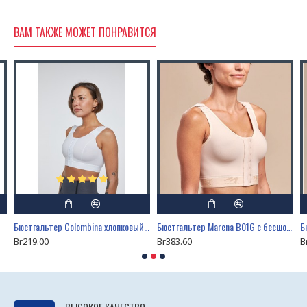
ВАМ ТАКЖЕ МОЖЕТ ПОНРАВИТСЯ
Бюстгальтер Colombina хлопковый CC-BB-202
Бюстгальтер Marena B01G с бесшовными чашками
Б
Br219.00
Br383.60
B
ВЫСОКОЕ КАЧЕСТВО