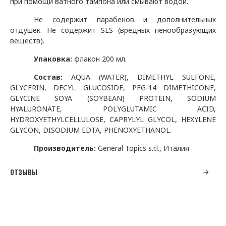
при помощи ватного тампона или смывают водой.
Не содержит парабенов и дополнительных
отдушек. Не содержит
SLS
(вредных пенообразующих
веществ).
Упаковка:
флакон 200 мл.
Состав
:
AQUA (WATER), DIMETHYL SULFONE,
GLYCERIN, DECYL GLUCOSIDE, PEG-14 DIMETHICONE,
GLYCINE SOYA (SOYBEAN) PROTEIN, SODIUM
HYALURONATE, POLYGLUTAMIC ACID,
HYDROXYETHYLCELLULOSE, CAPRYLYL GLYCOL, HEXYLENE
GLYCON, DISODIUM EDTA, PHENOXYETHANOL.
Производитель:
General Topics s
.
r
.
l
., Италия
ОТЗЫВЫ