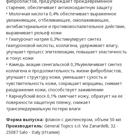
фибробластов, предупреждает преждевременное
старение, обеспечивает антиоксидантную защиту
• Молочная кислота 0,4% обеспечивает выраженное
увлажняющее, отбеливающее, омолаживающее,
антибактериальное и противовоспалительное действие,
выравнивает рельеф кожи
• Гиалуронат натрия 0,3%стимулирует синтез
гиалуроновой кислоты, коллагена, удерживает влагу,
улучшает процесс эпителизации, повышает эластичность
и тонус кожи
• Камедь акации сенегальской 0,3%увеличивает синтез
коллагена и продолжительность жизни фибробластов,
улучшает структуру кожи, уменьшает сухость и
чувствительность кожи, сокращает морщины, снимает
раздражение кожи, способствует заживлению
• Карнаубский воск 0,1% смягчает кожу, образует на ее
поверхности защитную пленку, снижает
трансэпидермальную потерю влаги
Форма выпуска:
флакон с диспенсером, объем 50
мл
Производитель:
General Topics s
.
r
.
l
.
Via Zanardelli
, 32 -
25087
Salo
-
Italy
(Италия)