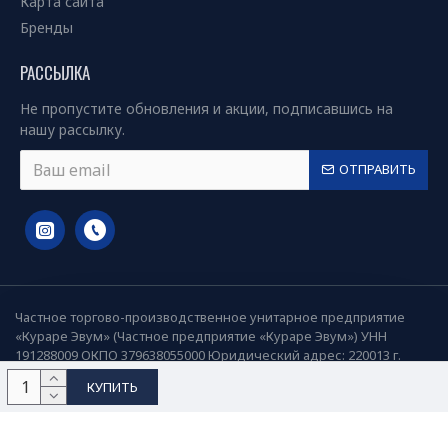
Карта сайта
Бренды
РАССЫЛКА
Не пропустите обновления и акции, подписавшись на
нашу рассылку.
ОТПРАВИТЬ
Частное торгово-производственное унитарное предприятие
«Кураре Эвум» (Частное предприятие «Кураре Эвум») УНН
191288009 ОКПО 379638055000 Юридический адрес: 220013 г.
Минск, ул. Я.Коласа 21, пом.18
КУПИТЬ