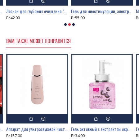
ска карбокситерапия "Детокс и сияние", 5 шт
Лосьон для глубокого очищения "Дезинкрустант", 630 мл
Гель для миостимуляции, электрофореза и микротоков "Аква-гель Алоэ-вера"
Br42.00
Br55.00
B
ВАМ ТАКЖЕ МОЖЕТ ПОНРАВИТСЯ
NEAUVIA LIP Bliss, помада-блеск, 6мл
Аппарат для ультразвуковой чистки и лифтинга Bio Sonic 770 S
Гель активный с экстрактом икры и морским коллагеном, 250 мл
Br157.00
Br34.00
B