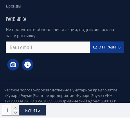
Бренды
РАССЫЛКА
Не пропустите обновления и акции, подписавшись на
нашу рассылку.
ОТПРАВИТЬ
Частное торгово-производственное унитарное предприятие
«Кураре Эвум» (Частное предприятие «Кураре Эвум») УНН
191288009 ОКПО 379638055000 Юридический адрес: 220013 г.
Минск, ул. Я.Коласа 21, пом.18
КУПИТЬ