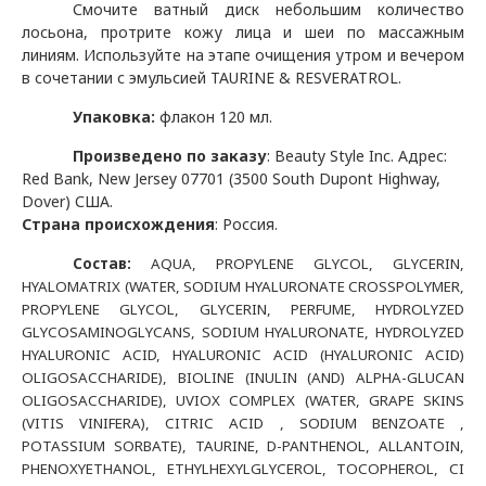
Смочите ватный диск небольшим количество
лосьона, протрите кожу лица и шеи по массажным
линиям. Используйте на этапе очищения утром и вечером
в сочетании с эмульсией
TAURINE
&
RESVERATROL
.
Упаковка:
флакон 120 мл.
Произведено по заказу
:
Beauty Style Inc
.
Адрес:
Red Bank, New Jersey 07701 (3500 South Dupont Highway,
Dover) США.
Страна происхождения
: Россия.
Состав:
AQUA, PROPYLENE GLYCOL, GLYCERIN,
HYALOMATRIX (WATER, SODIUM HYALURONATE CROSSPOLYMER,
PROPYLENE GLYCOL, GLYCERIN, PERFUME, HYDROLYZED
GLYCOSAMINOGLYCANS, SODIUM HYALURONATE, HYDROLYZED
HYALURONIC ACID, HYALURONIC ACID (HYALURONIC ACID)
OLIGOSACCHARIDE), BIOLINE (INULIN (AND) ALPHA-GLUCAN
OLIGOSACCHARIDE), UVIOX COMPLEX (WATER, GRAPE SKINS
(VITIS VINIFERA), CITRIC ACID , SODIUM BENZOATE ,
POTASSIUM SORBATE), TAURINE, D-PANTHENOL, ALLANTOIN,
PHENOXYETHANOL, ETHYLHEXYLGLYCEROL, TOCOPHEROL, CI