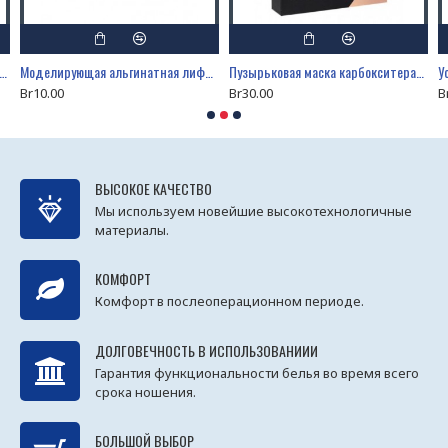
ерапия маска увлажняющая "Carboxy therapy CO2 - Deep hydration"
Моделирующая альгинатная лифтинг-маска «Lanablue - Голубой Ретинол» 30 гр.
Пузырьковая маска карбокситерапия "Детокс и сияние", 5 шт
Br10.00
Br30.00
B
ВЫСОКОЕ КАЧЕСТВО
Мы используем новейшие высокотехнологичные
материалы.
КОМФОРТ
Комфорт в послеоперационном периоде.
ДОЛГОВЕЧНОСТЬ В ИСПОЛЬЗОВАНИИИ
Гарантия функциональности белья во время всего
срока ношения.
БОЛЬШОЙ ВЫБОР