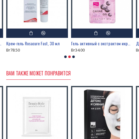
а «Lanablue - Голубой Ретинол» 30 гр.
Крем-гель Rosacure Fast, 30 мл
Гель активный с экстрактом икры и морским коллагеном, 250 мл
Br78.50
Br34.00
B
ВАМ ТАКЖЕ МОЖЕТ ПОНРАВИТСЯ