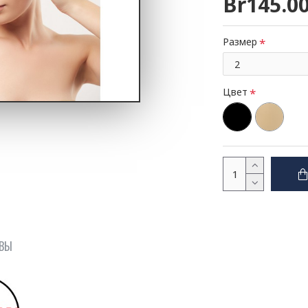
Br145.0
Размер
Цвет
ВЫ