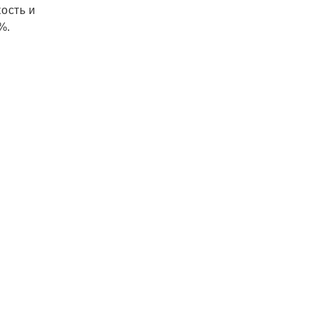
ость и
%.