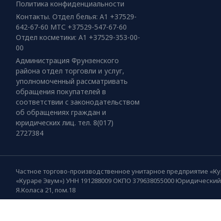
Политика конфиденциальности
Контакты. Отдел белья: А1 +37529-
642-67-60 МТС +37529-547-67-60
Отдел косметики: А1 +37529-353-00-
00
Администрация Фрунзенского
района отдел торговли и услуг,
уполномоченный рассматривать
обращения покупателей в
соответствии с законодательством
об обращениях граждан и
юридических лиц. тел. 8(017)
2727384
Частное торгово-производственное унитарное предприятие «Ку
«Кураре Эвум») УНН 191288009 ОКПО 379638055000 Юридический ад
Я.Коласа 21, пом.18