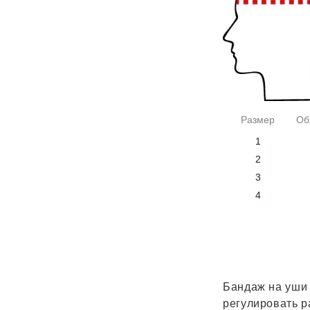
Размер
Об
1
2
3
4
Бандаж на уши 
регулировать р