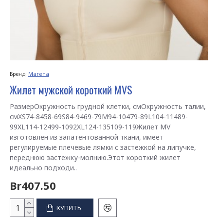
Бренд:
Marena
Жилет мужской короткий MVS
РазмерОкружность грудной клетки, смОкружность талии,
смXS74-8458-69S84-9469-79M94-10479-89L104-11489-
99XL114-12499-1092XL124-135109-119Жилет MV
изготовлен из запатентованной ткани, имеет
регулируемые плечевые лямки с застежкой на липучке,
переднюю застежку-молнию.Этот короткий жилет
идеально подходи..
Br407.50
КУПИТЬ