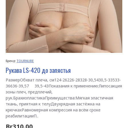
Бренд:
TOURNURE
Рукава LS-420 до запястья
РазмерОбхват плеча, см124-26226-28328-30,5430,5-33533-
36636-39,57 39,5-43Показания к применению:Липосакция
зоны плеч, предплечий,
рук.БрахиопластикаПреимущества:Мягкая эластичная
ткань, приятная к телуДвухрядная застёжка на
крючкахРавномерная компрессия на всём сроке
реабилитацииП..
Br310.00