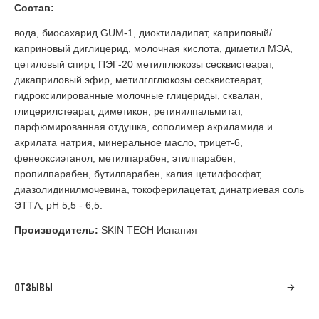
Состав:
вода, биосахарид GUM-1, диоктиладипат, каприловый/
каприновый диглицерид, молочная кислота, диметил МЭА,
цетиловый спирт, ПЭГ-20 метилглюкозы сесквистеарат,
дикаприловый эфир, метилглглюкозы сесквистеарат,
гидроксилированные молочные глицериды, сквалан,
глицерилстеарат, диметикон, ретинилпальмитат,
парфюмированная отдушка, сополимер акриламида и
акрилата натрия, минеральное масло, трицет-6,
фенеоксиэтанол, метилпарабен, этилпарабен,
пропилпарабен, бутилпарабен, калия цетилфосфат,
диазолидинилмочевина, токоферилацетат, динатриевая соль
ЭТТА, рН 5,5 - 6,5.
Производитель:
SKIN TECH Испания
ОТЗЫВЫ