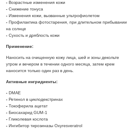
-
Возрастные изменения кожи
-
Снижение тонуса
-
Изменения кожи, вызванные ультрофиолетом
-
Профилактика фотостарения, при длительном прибывании
на солнце
-
Сухость и дряблость кожи
Применение:
Наносить на очищенную кожу лица, шей и зоны декольте
утром и вечером в течении одного месяца, затем крем
наносится только один раз в день.
Активные ингридиенты:
-
DMAE
-
Ретинол в циклодекстринах
-
Токоферила ацетат
-
Биосахарид GUM-1
-
Гликолевая кослота
-
Ингибитор тирозиназы Oxyresveratrol