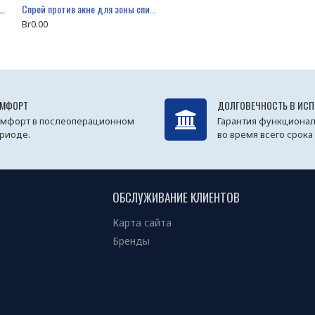
ем-бальзам Лимфотоник, 150 мл
Спрей против акне для зоны спины и груди Aknicare spray
Br0.00
МФОРТ
ДОЛГОВЕЧНОСТЬ В ИС
мфорт в послеоперационном
Гарантия функционал
риоде.
во время всего срока
ОБСЛУЖИВАНИЕ КЛИЕНТОВ
Карта сайта
Бренды