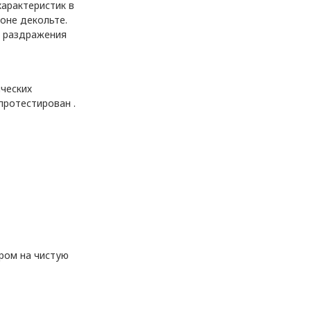
арактеристик в
оне декольте.
я раздражения
ических
протестирован .
ром на чистую