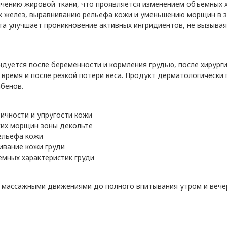
чению жировой ткани, что проявляется изменением объемных х
 желез, выравниванию рельефа кожи и уменьшению морщин в з
та улучшает проникновение активных ингридиентов, не вызыва
ендуется после беременности и кормления грудью, после хирург
 время и после резкой потери веса. Продукт дерматологически 
бенов.
ичности и упругости кожи
ких морщин зоны декольте
ельефа кожи
гивание кожи груди
емных характеристик груди
 массажными движениями до полного впитывания утром и вече
.