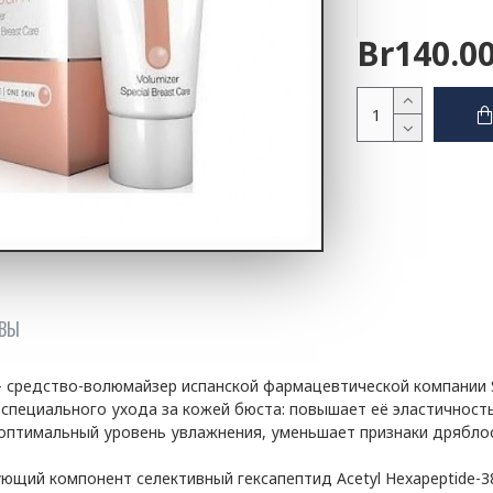
Br140.0
ВЫ
- средство-волюмайзер испанской фармацевтической компании S
 специального ухода за кожей бюста: повышает её эластичность
оптимальный уровень увлажнения, уменьшает признаки дрябло
щий компонент селективный гексапептид Acetyl Hexapeptide-3