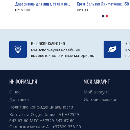
Антицеллюлитный сахарный скраб для тела "AHA Scrub Phytosoniс", 500 мл
Дарсонваль для лица, тела и волос с 5 насадками, Biolift 4 203, Gezatone
Кр
Br192.00
Br0.00
ВЫСОКОЕ КАЧЕСТВО
КО
Мы используем новейшие
Ко
высокотехнологичные материалы.
пе
ИНФОРМАЦИЯ
МОЙ АККАУНТ
О нас
Мой аккаунт
Доставка
История заказов
Политика конфиденциальности
Контакты. Отдел белья: А1 +37529-
642-67-60 МТС +37529-547-67-60
Отдел косметики: А1 +37529-353-00-