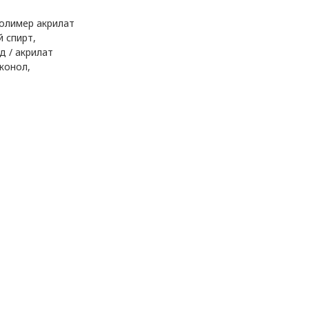
полимер акрилат
 спирт,
д / акрилат
конол,