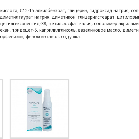
 кислота, С12-15 алкилбензоат, глицерин, гидроксид натрия, со
лдиметилтаурат натрия, диметикон, глицерилстеарат, цитиловый
ацетилгексапептид-38, цетилфосфат калия, сополимер акрилами
декан, тридецет-6, каприлилгликоль, вазелиновое масло, димети
лорфенизин, феноксиэтанол, отдушка.