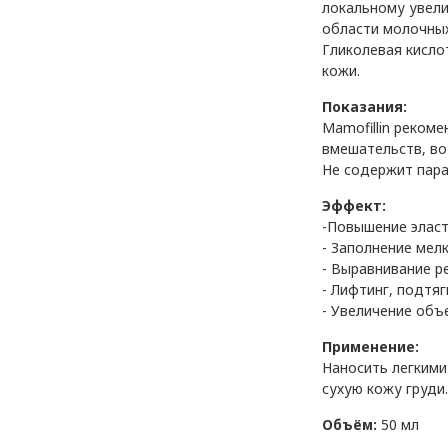
локальному увели
области молочных
Гликолевая кисло
кожи.
Показания:
Mamofillin реком
вмешательств, во
Не содержит пара
Эффект:
-Повышение эласт
- Заполнение мел
- Выравнивание р
- Лифтинг, подтя
- Увеличение объ
Применение:
Наносить легкими
сухую кожу груди
Объём:
50 мл