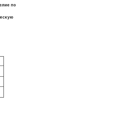
елие по
ческую