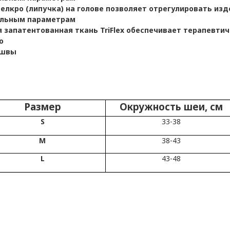
елкро (липучка) на голове позволяет отрегулировать изд
льным параметрам
 запатентованная ткань TriFlex обеспечивает терапевти
ю
 швы
Размер
Окружность шеи, см
S
33-38
M
38-43
L
43-48