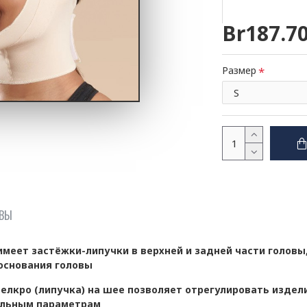
Br187.7
Размер
ВЫ
имеет застёжки-липучки в верхней и задней части головы
 основания головы
елкро (липучка) на шее позволяет отрегулировать издел
льным параметрам