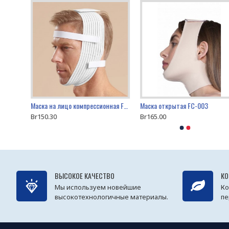
Маска Marena FM100C для лица закрывающая шею
Маска на лицо компрессионная FM-410
Маска открытая FC-003
Br150.30
Br165.00
ВЫСОКОЕ КАЧЕСТВО
КО
Мы используем новейшие
Ко
высокотехнологичные материалы.
пе